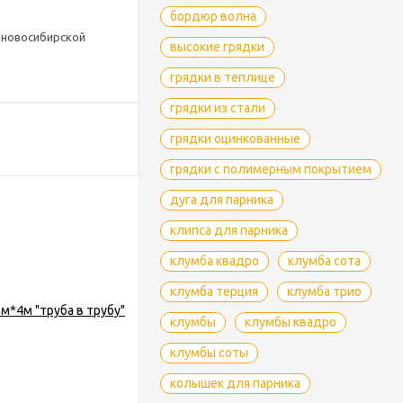
бордюр волна
 новосибирской
высокие грядки
грядки в теплице
грядки из стали
ане
грядки оцинкованные
грядки с полимерным покрытием
шем интернет-
дуга для парника
е или связаться с
клипса для парника
клумба квадро
клумба сота
клумба терция
клумба трио
клумбы
клумбы квадро
клумбы соты
колышек для парника