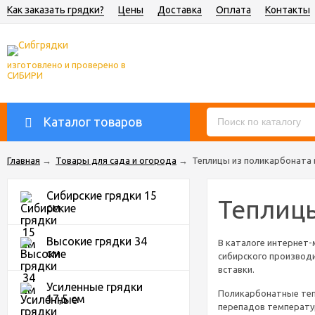
Как заказать грядки?
Цены
Доставка
Оплата
Контакты
изготовлено и проверено в
СИБИРИ
Каталог товаров
Главная
→
Товары для сада и огорода
→
Теплицы из поликарбоната 
Сибирские грядки 15
Теплицы
см
Высокие грядки 34
В каталоге интернет-
см
сибирского производи
вставки.
Усиленные грядки
Поликарбонатные тепл
17,5 см
перепадов температур