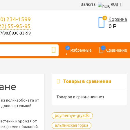
Валюта:
RUB
00) 234-1599
0
Корзина
22) 55-95-95
0
Р
7(903)930-33-99
0
0
Избранные
Сравнение
Товары в сравнении
ане
Товаров в сравнении нет
 из поликарбоната от
т дополнительной
poymernye-gryadki
астений и урожая от
альпийская горка
рника) имеет большой