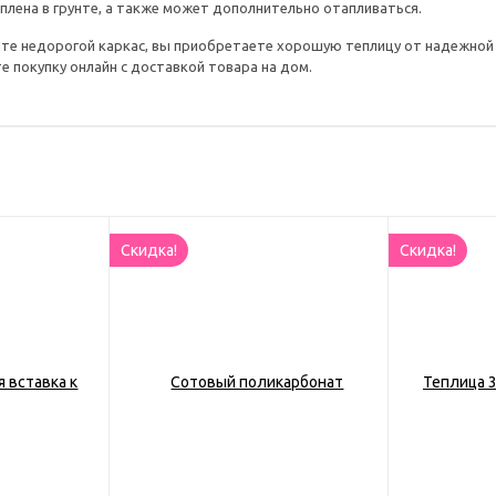
плена в грунте, а также может дополнительно отапливаться.
йте недорогой каркас, вы приобретаете хорошую теплицу от надежной
 покупку онлайн с доставкой товара на дом.
ната в интернет-магазине в Кург
ные теплицы для дачи необходимой конструкции и размера можно в на
рядки в Кургане. Вы можете оформить заказ и доставку теплицы на сайт
Скидка!
Скидка!
ну +7 (3522) 55-95-95.