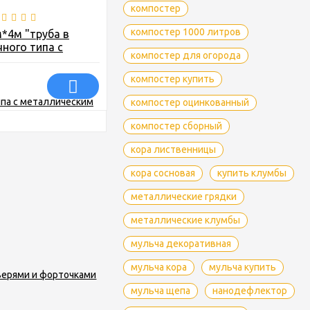
компостер
компостер 1000 литров
*4м "труба в
чного типа с
компостер для огорода
ским каркасом,
 форточками
компостер купить
компостер оцинкованный
компостер сборный
кора лиственницы
кора сосновая
купить клумбы
металлические грядки
металлические клумбы
мульча декоративная
мульча кора
мульча купить
мульча щепа
нанодефлектор