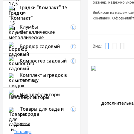
размер, надежно укре
Грядки "Компакт" 15
см
Выбирая на нашем са
компании. Оформляйте
Клумбы
Продажа
металлические
теплиц из
поликарбо
Вид:
Бордюр садовый
Компостер садовый
Купить поликарбонат
магазине Сибирские г
менеджером по телефо
Комплекты грядок в
теплицу
Нанодефлекторы
Товары для сада и
огорода
Парники
Теплицы