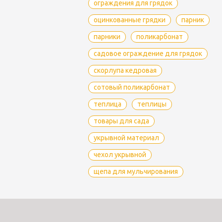
ограждения для грядок
оцинкованные грядки
парник
парники
поликарбонат
садовое ограждение для грядок
скорлупа кедровая
сотовый поликарбонат
теплица
теплицы
товары для сада
укрывной материал
чехол укрывной
щепа для мульчирования