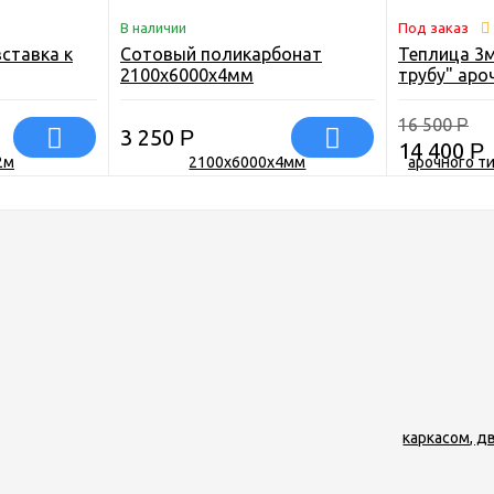
В наличии
Под заказ
ставка к
Сотовый поликарбонат
Теплица 3м
2100х6000х4мм
трубу" аро
металличе
дверями и
16 500
Р
3 250
Р
14 400
Р