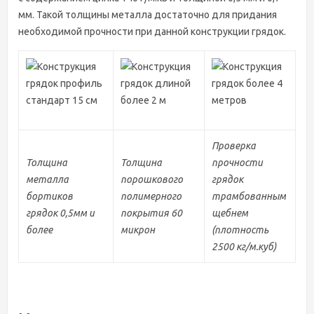
мм. Такой толщины металла достаточно для придания
Решив купить металлические грядки в Кургане, собственники
необходимой прочности при данной конструкции грядок.
ошибочно думают, что это сделать легко, и попросту
приобретают некачественные ограждения. Чтобы избежать
досадных ошибок, следует приобретать грядки от
проверенного производителя — это гарантирует вам качество
товара. Сегодня, чтобы приобрести полимерные грядки,
достаточно просто зайти на сайт, позвонить по телефону или
заказать обратный звонок и после этого начать готовится к
новому огородному сезону, вместе с новыми и практичными
грядками.
Проверка
Толщина
Толщина
прочности
металла
порошкового
грядок
бортиков
полимерного
трамбованным
грядок 0,5мм и
покрытия 60
щебнем
более
микрон
(плотность
2500 кг/м.куб)