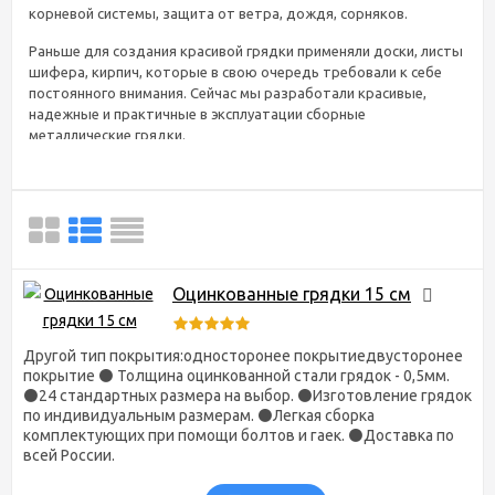
корневой системы, защита от ветра, дождя, сорняков.
Раньше для создания красивой грядки применяли доски, листы
шифера, кирпич, которые в свою очередь требовали к себе
постоянного внимания. Сейчас мы разработали красивые,
надежные и практичные в эксплуатации сборные
металлические грядки.
Сборные ограждения грядок
из металла – особенности
конструкции
Оцинкованные грядки 15 см
Само ограждение грядки имеет прямоугольную или
квадратную форму, состоящую из четырех стенок,
соединенных угловыми ножками толщиной 1 мм и болтовым
Другой тип покрытия:односторонее покрытиедвусторонее
соединением (мы не используем саморезы, которые менее
покрытие ⚫ Толщина оцинкованной стали грядок - 0,5мм.
надежны). В зависимости от назначения, высота стенок
⚫24 стандартных размера на выбор. ⚫Изготовление грядок
подразделяется на:
по индивидуальным размерам. ⚫Легкая сборка
комплектующих при помощи болтов и гаек. ⚫Доставка по
Стандартные грядки – высотой 15см;
всей России.
Усиленные грядки - высотой 17,5см;
Высокие грядки
– высотой 34см.